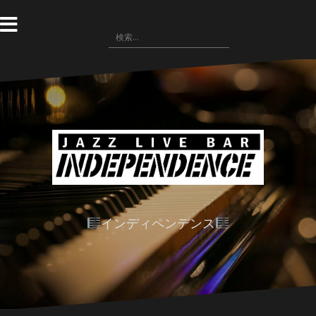
コ
ン
検
テ
索:
ン
ツ
へ
ス
キ
ッ
プ
インディペンデンス