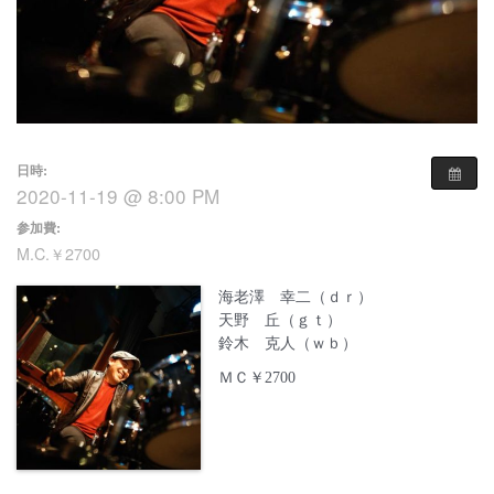
日時:
2020-11-19 @ 8:00 PM
参加費:
M.C.￥2700
海老澤 幸二（ｄｒ）
天野 丘（ｇｔ）
鈴木 克人（ｗｂ）
ＭＣ￥2700