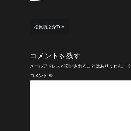
投
松原慎之介Trio
稿
ナ
ビ
コメントを残す
ゲ
メールアドレスが公開されることはありません。
ー
コメント
※
シ
ョ
ン