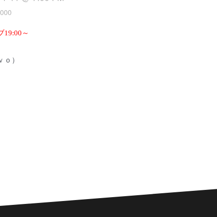
000
9:00～
ｖｏ）
）