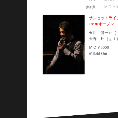
M.C.￥3
参加費:
サンセットライブ1
18:30オープン
玉川 健一郎（
天野 丘（ｇｔ
ＭＣ￥3000
※Sold Out