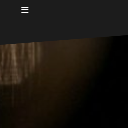
コ
ン
テ
ン
ツ
へ
ス
キ
ッ
プ