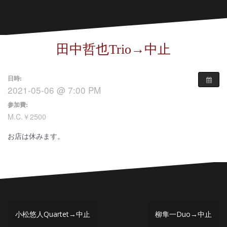
田中哲也Trio→中止
日時:
2021-05-06 @ 7:00 PM
参加費:
M.C.￥2500
お店は休みます。
投
小松悠人Quartet→中止
柳隼一Duo→中止
稿