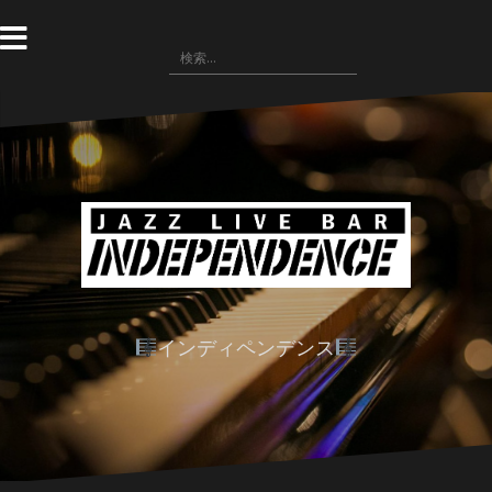
コ
ン
検
テ
索:
ン
ツ
へ
ス
キ
ッ
プ
インディペンデンス