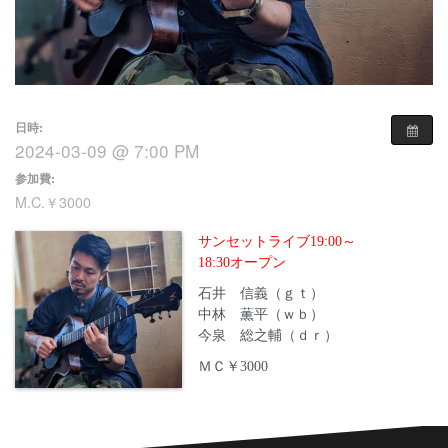
日時:
2024-03-09 @ 7:00 PM
参加費:
M.C.￥3000
サンセットライブ19:00～
18:30オープン
石井 信義（ｇｔ）
中林 薫平（ｗｂ）
今泉 総之輔（ｄｒ）
ＭＣ￥3000