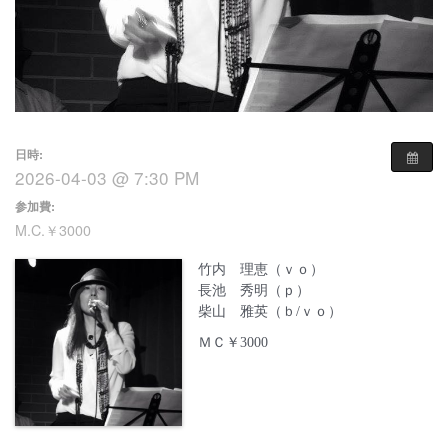
日時:
2026-04-03 @ 7:30 PM
参加費:
M.C.￥3000
竹内 理恵（ｖｏ）
長池 秀明（ｐ）
柴山 雅英（ｂ/ｖｏ）
ＭＣ￥3000