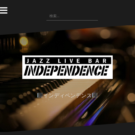
コ
ン
検
テ
索:
ン
ツ
へ
ス
キ
ッ
プ
インディペンデンス