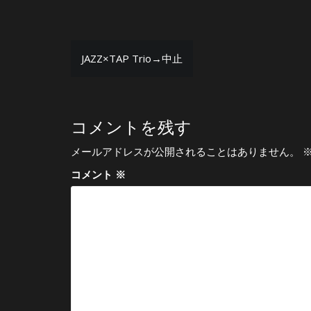
投
JAZZ×TAP Trio→中止
稿
ナ
ビ
コメントを残す
ゲ
メールアドレスが公開されることはありません。
ー
コメント
※
シ
ョ
ン