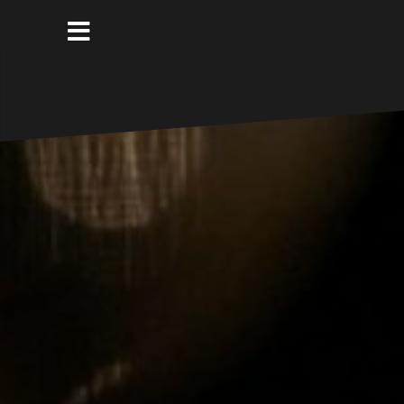
コ
ン
テ
ン
ツ
へ
ス
キ
ッ
プ