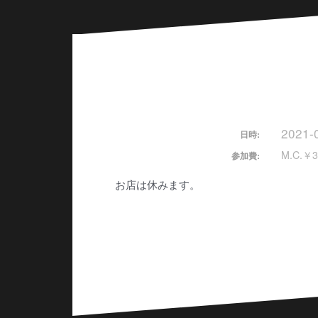
2021-
日時:
M.C.￥3
参加費:
お店は休みます。