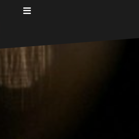
コ
ン
テ
ン
ツ
へ
ス
キ
ッ
プ