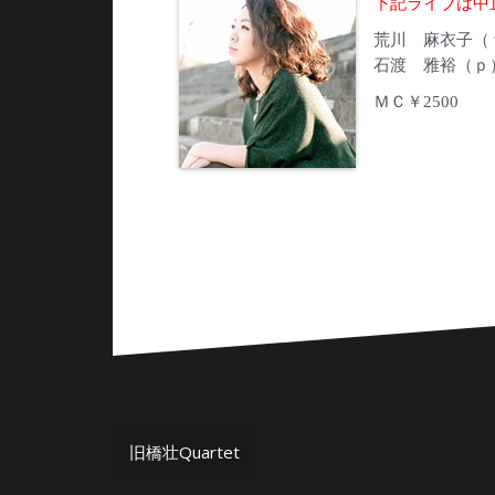
下記ライブは中
荒川 麻衣子（
石渡 雅裕（ｐ
ＭＣ￥2500
投
旧橋壮Quartet
稿