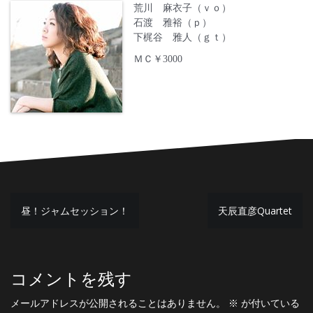
荒川 麻衣子（ｖｏ）
石渡 雅裕（ｐ）
下梶谷 雅人（ｇｔ）
ＭＣ￥3000
投
昼！ジャムセッション！
天辰直彦Quartet
稿
ナ
ビ
コメントを残す
ゲ
メールアドレスが公開されることはありません。
※
が付いている