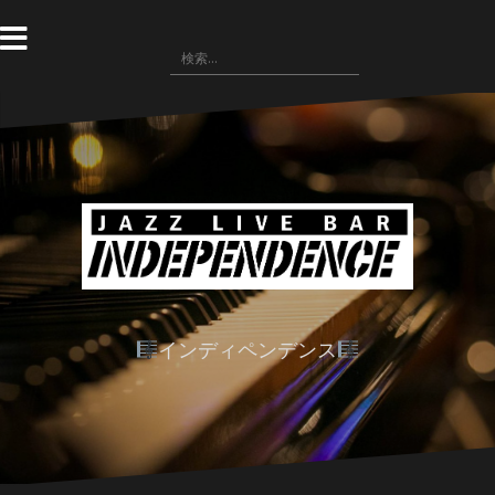
コ
ン
検
テ
索:
ン
ツ
へ
ス
キ
ッ
プ
インディペンデンス