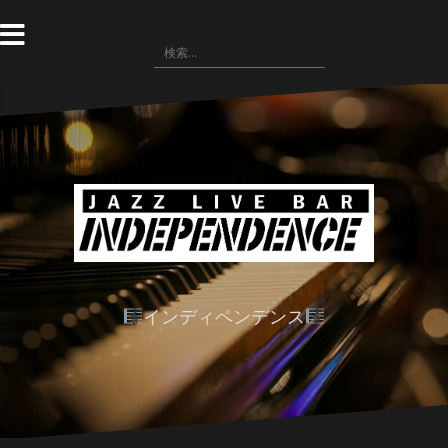
コ
ン
検
テ
索:
ン
ツ
へ
ス
キ
ッ
プ
インディペンデンス