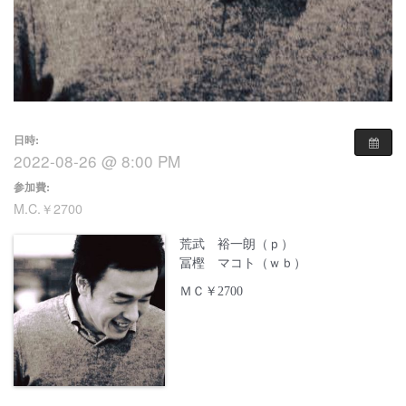
日時:
2022-08-26 @ 8:00 PM
参加費:
M.C.￥2700
荒武 裕一朗（ｐ）
冨樫 マコト（ｗｂ）
ＭＣ￥2700