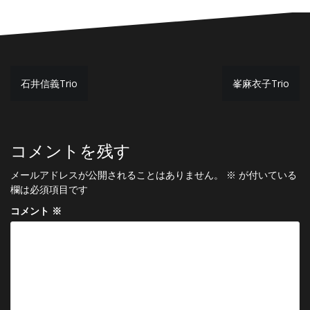
投
石井信義Trio
峯麻衣子Trio
稿
ナ
ビ
コメントを残す
ゲ
メールアドレスが公開されることはありません。
※
が付いている
ー
欄は必須項目です
シ
コメント
※
ョ
ン