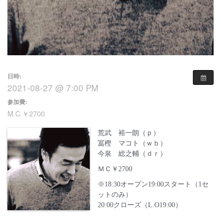
日時:
2021-08-27 @ 7:00 PM
参加費:
M.C.￥2700
荒武 裕一朗（ｐ）
冨樫 マコト（ｗｂ）
今泉 総之輔（ｄｒ）
ＭＣ￥2700
※18:30オープン19:00スタート（1セ
ットのみ）
20:00クローズ（L.O19:00）