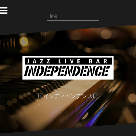
コ
ン
検
テ
索:
ン
ツ
へ
ス
キ
ッ
プ
インディペンデンス