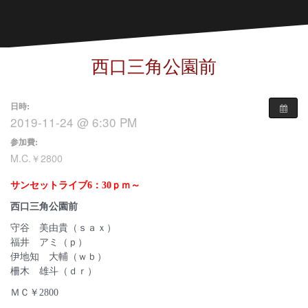
西口三角公園前
日時:
2019-11-24 @ 6:30 PM
参加費:
M.C.￥2800
サンセットライブ6：30ｐｍ～
西口三角公園前
守谷 美由貴（ｓａｘ）
福井 アミ（ｐ）
伊地知 大輔（ｗｂ）
柵木 雄斗（ｄｒ）
ＭＣ￥2800