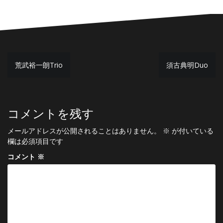
投
荒武裕一朗Trio
須古典明Duo
稿
ナ
ビ
コメントを残す
ゲ
メールアドレスが公開されることはありません。
※
が付いている
ー
欄は必須項目です
シ
コメント
※
ョ
ン