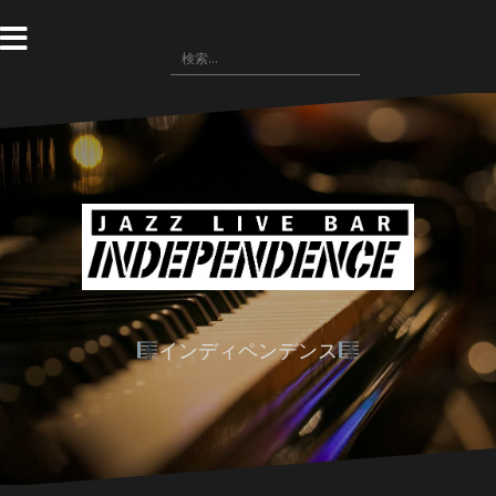
コ
ン
検
テ
索:
ン
ツ
へ
ス
キ
ッ
プ
インディペンデンス