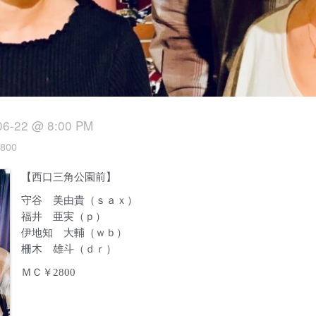
06-22 @ 8:00 PM
800
【西口三角公園前】
守谷 美由貴（ｓａｘ）
福井 亜実（ｐ）
伊地知 大輔（ｗｂ）
柵木 雄斗（ｄｒ）
ＭＣ￥2800