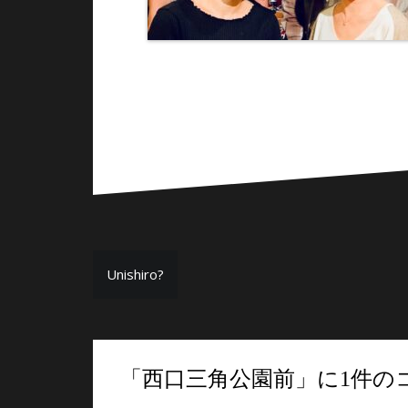
投
Unishiro?
稿
ナ
ビ
「
西口三角公園前
」に1件の
ゲ