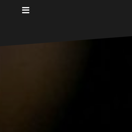
コ
ン
テ
ン
ツ
へ
ス
キ
ッ
プ