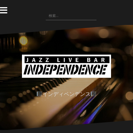
コ
ン
検
テ
索:
ン
ツ
へ
ス
キ
ッ
プ
インディペンデンス