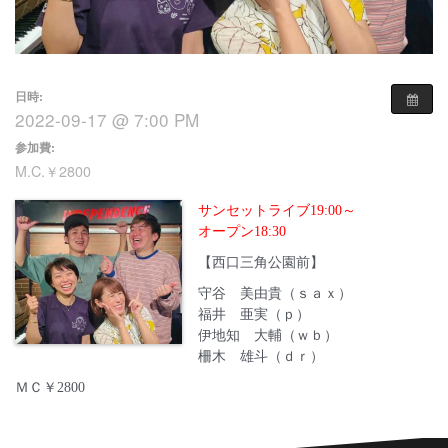
日時:
2022-09-17 @ 7:00 PM
参加費:
M.C.￥2800
サンセットライブ19:00～
オープン18:30
【西口三角公園前】
守谷 美由貴（ｓａｘ）
福井 亜実（ｐ）
伊地知 大輔（ｗｂ）
柵木 雄斗（ｄｒ）
ＭＣ￥2800