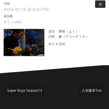
日時:
2024-02-15 @ 8:00 PM
参加費:
M.C.￥2800
須古 典明（ｇｔ）
川村 健（アコーディナ）
ＭＣ￥2800
投
Super Boys Season14
八木隆幸Trio
稿
ナ