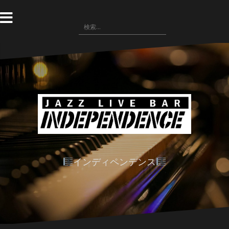
コ
ン
検
テ
索:
ン
ツ
へ
ス
キ
ッ
プ
インディペンデンス