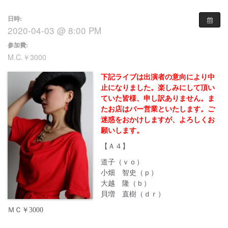
日時:
2020-04-03 @ 8:00 PM
参加費:
M.C.￥3000
下記ライブは出演者の意向により中
止になりました。楽しみにして頂い
ていた皆様、申し訳ありません。ま
たお店はバー営業といたします。ご
迷惑をおかけしますが、よろしくお
願いします。
【Ａ４】
道子（ｖｏ）
小畑 智史（ｐ）
大越 隆（ｂ）
貝増 直樹（ｄｒ）
ＭＣ￥3000