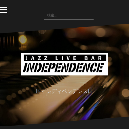
コ
ン
検
テ
索:
ン
ツ
へ
ス
キ
ッ
プ
インディペンデンス