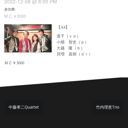
2022-12-08 @ 8:00 PM
参加費:
M.C.￥3000
【A4】
道子（ｖｏ）
小畑 智史（ｐ）
大越 隆（ｂ）
貝増 直樹（ｄｒ）
ＭＣ￥3000
投
中藤孝二Quartet
竹内理恵Trio
稿
ナ