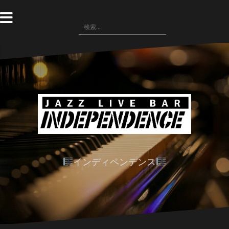
コ
ン
検
テ
索:
ン
ツ
へ
ス
キ
ッ
プ
インディペンデンス