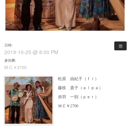
日時:
2019-10-25 @ 8:00 PM
参加費:
M.C.￥2700
松原 由紀子（ｆｌ）
藤枝 貴子（ａｌｐａ）
赤羽 一則（ｐｅｒ）
ＭＣ￥2700