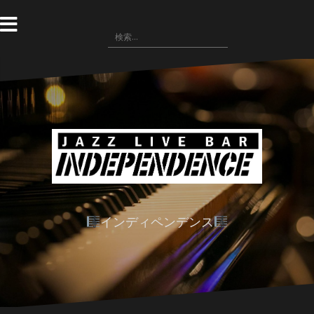
コ
ン
検
テ
索:
ン
ツ
へ
ス
キ
ッ
プ
インディペンデンス