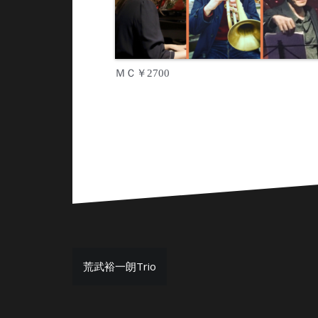
ＭＣ￥2700
投
荒武裕一朗Trio
稿
ナ