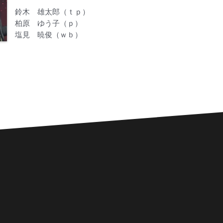
鈴木 雄太郎（ｔｐ）
柏原 ゆう子（ｐ）
塩見 暁俊（ｗｂ）