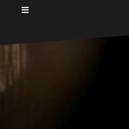
コ
ン
テ
ン
ツ
へ
ス
キ
ッ
プ