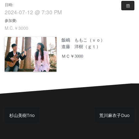
日時:
2024-07-12 @ 7:30 PM
参加費:
M.C.￥3000
飯嶋 ももこ（ｖｏ）
進藤 洋樹（ｇｔ）
ＭＣ￥3000
投
杉山美樹Trio
荒川麻衣子Duo
稿
ナ