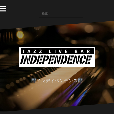
コ
ン
検
テ
索:
ン
ツ
へ
ス
キ
ッ
プ
インディペンデンス