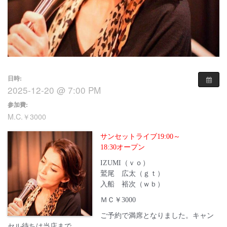
日時:
2025-12-20 @ 7:00 PM
参加費:
M.C.￥3000
サンセットライブ19:00～
18:30オープン
IZUMI（ｖｏ）
鷲尾 広太（ｇｔ）
入船 裕次（ｗｂ）
ＭＣ￥3000
ご予約で満席となりました。キャン
セル待ちは当店まで。