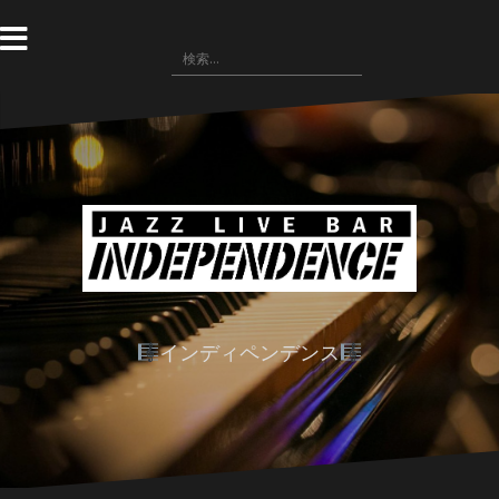
コ
ン
検
テ
索:
ン
ツ
へ
ス
キ
ッ
プ
インディペンデンス