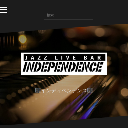
コ
ン
検
テ
索:
ン
ツ
へ
ス
キ
ッ
プ
インディペンデンス