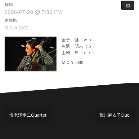
日時:
2026-07-28 @ 7:30 PM
参加費:
M.C.￥3000
金子 健（ｗｂ）
魚返 明未（ｐ）
山崎 隼（ｄｒ）
ＭＣ￥3000
投
海老澤幸二Quartet
荒川麻衣子Duo
稿
ナ