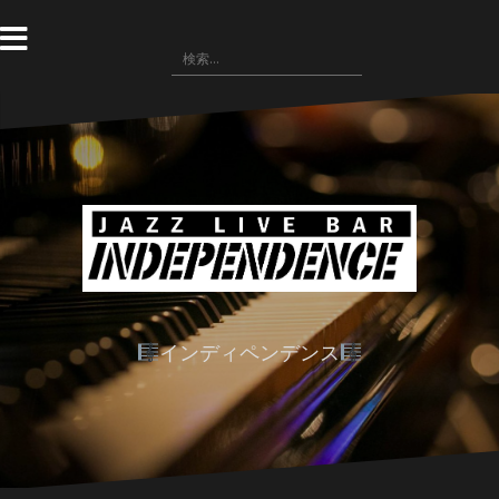
コ
ン
検
テ
索:
ン
ツ
へ
ス
キ
ッ
プ
インディペンデンス