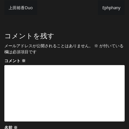
投
上田裕香Duo
Ephphany
稿
ナ
ビ
コメントを残す
ゲ
メールアドレスが公開されることはありません。
※
が付いている
ー
欄は必須項目です
シ
コメント
※
ョ
ン
名前
※