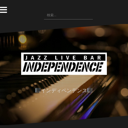
コ
ン
検
テ
索:
ン
ツ
へ
ス
キ
ッ
プ
インディペンデンス