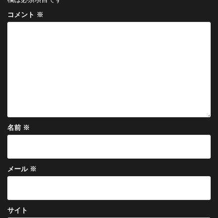
ー
シ
コメント
※
ョ
ン
名前
※
メール
※
サイト