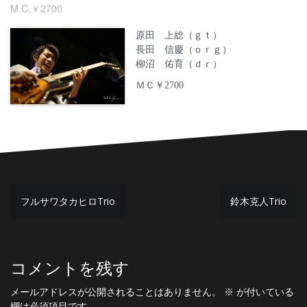
M.C.￥2700
原田 上総（ｇｔ）
長田 信慶（ｏｒｇ）
柳沼 佑育（ｄｒ）
ＭＣ￥2700
投
フルサワタカヒロTrio
鈴木克人Trio
稿
ナ
ビ
コメントを残す
ゲ
メールアドレスが公開されることはありません。
※
が付いている
欄は必須項目です