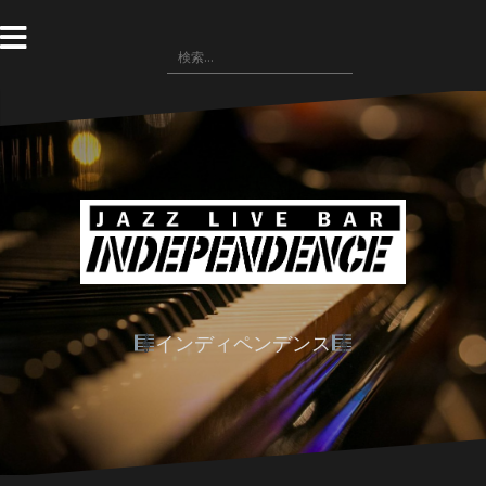
コ
ン
検
テ
索:
ン
ツ
へ
ス
キ
ッ
プ
インディペンデンス