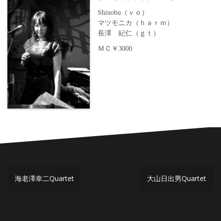
Shinobu（ｖｏ）
マツモニカ（ｈａｒｍ）
長澤 紀仁（ｇｔ）
ＭＣ￥3000
投
海老澤幸二Quartet
大山日出男Quartet
稿
ナ