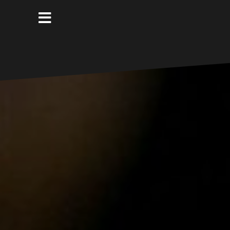
コ
ン
テ
ン
ツ
へ
ス
キ
ッ
プ