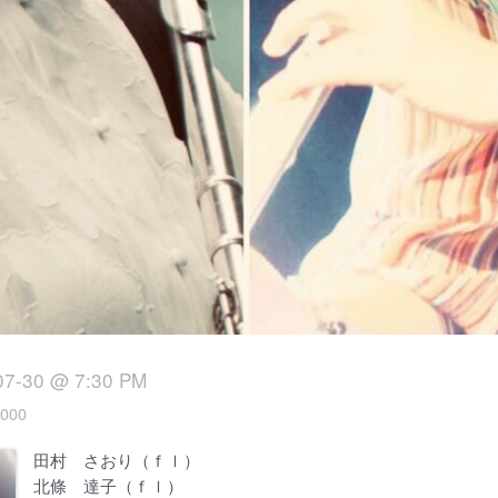
07-30 @ 7:30 PM
000
田村 さおり（ｆｌ）
北條 達子（ｆｌ）