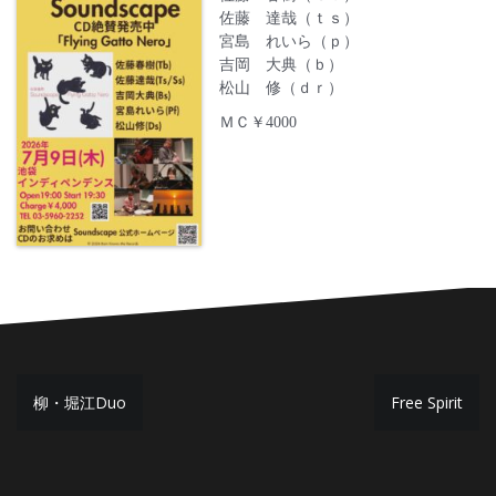
佐藤 達哉（ｔｓ）
宮島 れいら（ｐ）
吉岡 大典（ｂ）
松山 修（ｄｒ）
ＭＣ￥4000
投
柳・堀江Duo
Free Spirit
稿
ナ