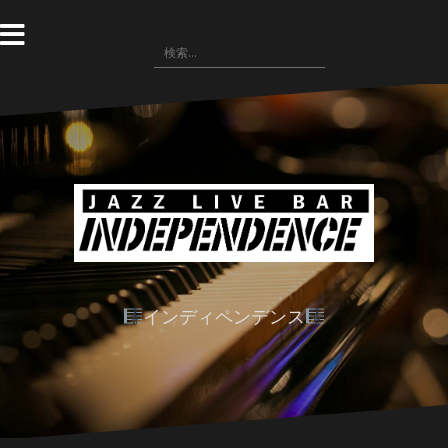
コ
ン
検
テ
索:
ン
ツ
へ
ス
キ
ッ
プ
インディペンデンス