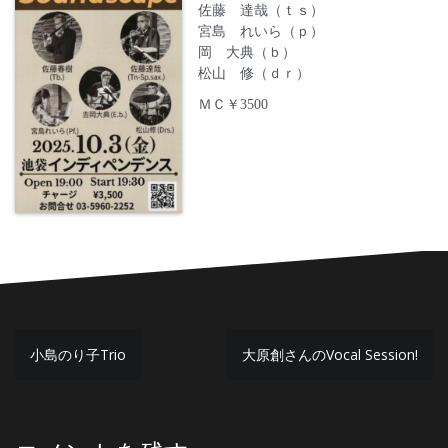
佐藤 達哉（ｔｓ）
宮島 れいら（ｐ）
岡 大典（ｂ）
松山 修（ｄｒ）
ＭＣ￥3500
投
小島のり子Trio
大原創さんのVocal Session!
稿
ナ
ビ