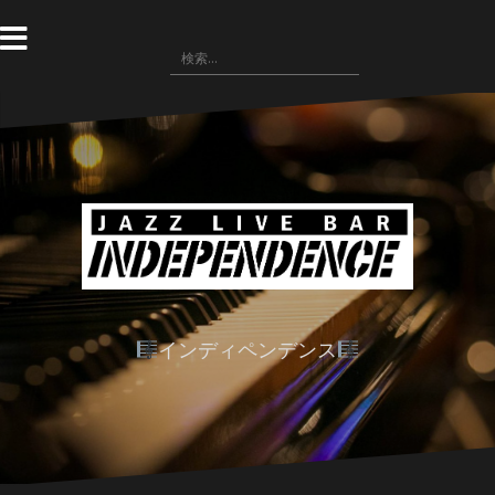
コ
ン
検
テ
索:
ン
ツ
へ
ス
キ
ッ
プ
インディペンデンス