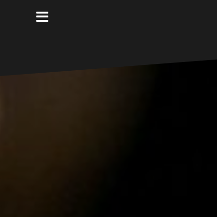
コ
ン
テ
ン
ツ
へ
ス
キ
ッ
プ