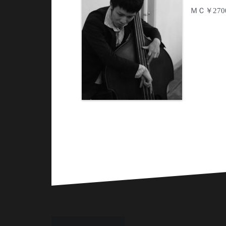
ＭＣ￥270
投