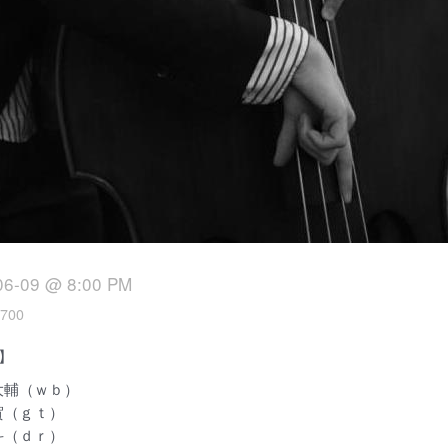
06-09 @ 8:00 PM
700
o】
大輔（ｗｂ）
賀（ｇｔ）
斗（ｄｒ）