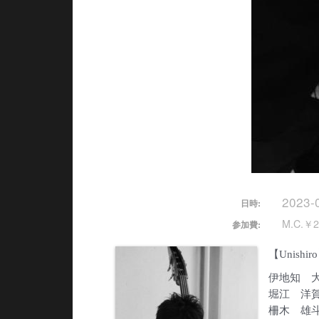
2023-
日時:
M.C.￥2
参加費:
【Unishir
伊地知 
堀江 洋
柵木 雄