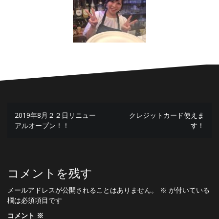
投
2019年8月２２日リニュー
クレジットカード使えま
稿
アルオープン！！
す！
ナ
ビ
ゲ
コメントを残す
ー
メールアドレスが公開されることはありません。
※
が付いている
欄は必須項目です
シ
コメント
※