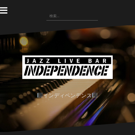
コ
ン
検
テ
索:
ン
ツ
へ
ス
キ
ッ
プ
インディペンデンス