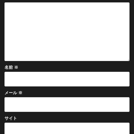
ョ
ン
名前
※
メール
※
サイト